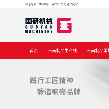
欢迎光临~XK·体育（中国）官方网站网站
首页
米面制品生产线
米面制品单