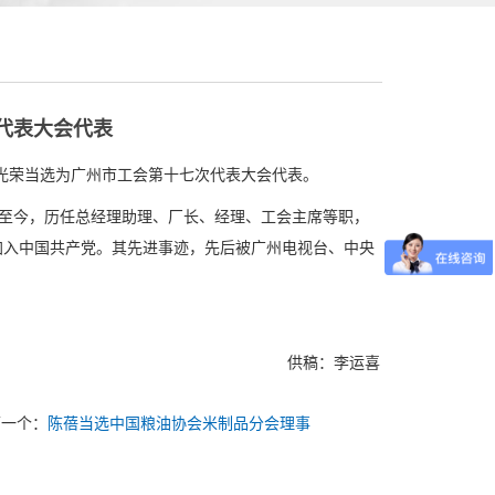
代表大会代表
同志光荣当选为广州市工会第十七次代表大会代表。
公司至今，历任总经理助理、厂长、经理、工会主席等职，
光荣加入中国共产党。其先进事迹，先后被广州电视台、中央
供稿：李运喜
下一个：
陈蓓当选中国粮油协会米制品分会理事