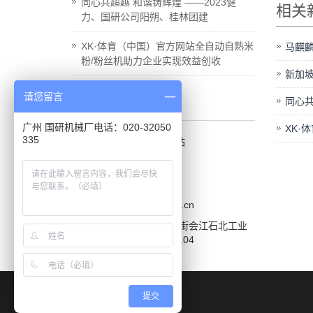
同心共超越 和谐铸辉煌 ——2023健
相关
力、国研公司阳朔、桂林团建
XK·体育（中国）官方网站全自动自熟米
马麒
粉/粉丝机助力企业实现效益创收
新加
请您留言
同心共
XK SPORTS
广州 国研机械厂电话：020-32050
XK·
335
XK·体育（中国）官方网站
手机：13602889534
电话：020-32050101
邮箱：info@guoyan.com.cn
地址：广州市番禺区大石街会江石北工业
路644号巨大产业园15栋104
提交