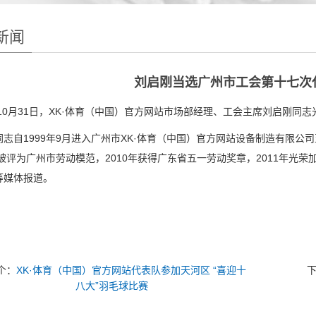
新闻
刘启刚当选广州市工会第十七次
2年10月31日，XK·体育（中国）官方网站市场部经理、工会主席刘启刚
同志自1999年9月进入广州市XK·体育（中国）官方网站设备制造有限
9年被评为广州市劳动模范，2010年获得广东省五一劳动奖章，2011年
等媒体报道。
个：
XK·体育（中国）官方网站代表队参加天河区 “喜迎十
八大”羽毛球比赛