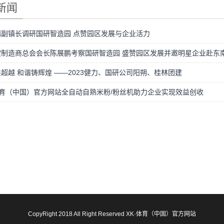
新闻
麟副镇长调研国研智造园 点赞园区发展与企业活力
坡制造商总会会长陈展鹏考察国研智造园 盛赞园区发展并邀明星企业赴东
超越 和谐铸辉煌 ——2023健力、国研公司阳朔、桂林团建
体育（中国）官方网站全自动自熟米粉/粉丝机助力企业实现效益创收
CopyRight 2018 All Right Reserved XK·体育（中国）官方网站