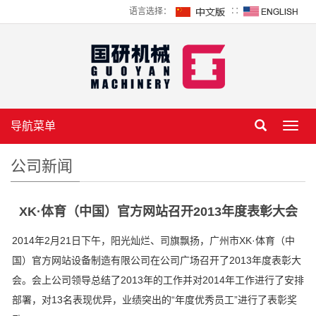
语言选择：
∷
导航菜单
Toggl
navig
公司新闻
XK·体育（中国）官方网站召开2013年度表彰大会
2014年2月21日下午，阳光灿烂、司旗飘扬，广州市XK·体育（中
国）官方网站设备制造有限公司在公司广场召开了2013年度表彰大
会。会上公司领导总结了2013年的工作并对2014年工作进行了安排
部署，对13名表现优异，业绩突出的“年度优秀员工”进行了表彰奖