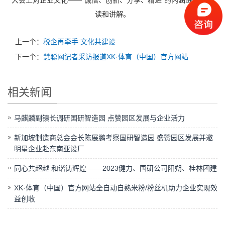
大会上对企业文化——“诚信、创新、分享、精进”的内涵进行了宣
读和讲解。
上一个：
税企再牵手 文化共建设
下一个：
慧聪网记者采访报道XK·体育（中国）官方网站
相关新闻
马麒麟副镇长调研国研智造园 点赞园区发展与企业活力
新加坡制造商总会会长陈展鹏考察国研智造园 盛赞园区发展并邀
明星企业赴东南亚设厂
同心共超越 和谐铸辉煌 ——2023健力、国研公司阳朔、桂林团建
XK·体育（中国）官方网站全自动自熟米粉/粉丝机助力企业实现效
益创收