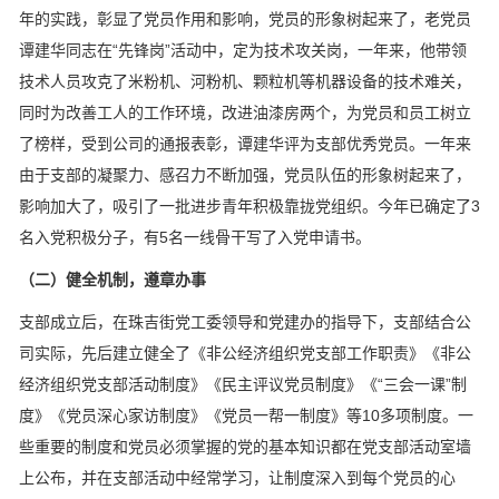
年的实践，彰显了党员作用和影响，党员的形象树起来了，老党员
谭建华同志在“先锋岗”活动中，定为技术攻关岗，一年来，他带领
技术人员攻克了米粉机、河粉机、颗粒机等机器设备的技术难关，
同时为改善工人的工作环境，改进油漆房两个，为党员和员工树立
了榜样，受到公司的通报表彰，谭建华评为支部优秀党员。一年来
由于支部的凝聚力、感召力不断加强，党员队伍的形象树起来了，
影响加大了，吸引了一批进步青年积极靠拢党组织。今年已确定了3
名入党积极分子，有5名一线骨干写了入党申请书。
（二）健全机制，遵章办事
支部成立后，在珠吉街党工委领导和党建办的指导下，支部结合公
司实际，先后建立健全了《非公经济组织党支部工作职责》《非公
经济组织党支部活动制度》《民主评议党员制度》《“三会一课”制
度》《党员深心家访制度》《党员一帮一制度》等10多项制度。一
些重要的制度和党员必须掌握的党的基本知识都在党支部活动室墙
上公布，并在支部活动中经常学习，让制度深入到每个党员的心