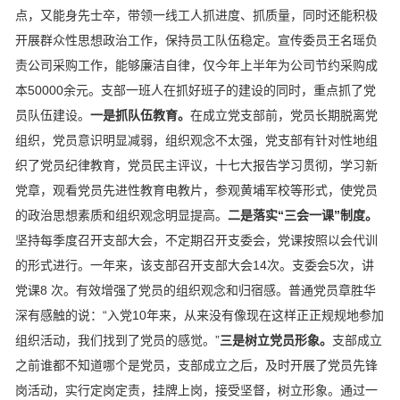
点，又能身先士卒，带领一线工人抓进度、抓质量，同时还能积极
开展群众性思想政治工作，保持员工队伍稳定。宣传委员王名瑶负
责公司采购工作，能够廉洁自律，仅今年上半年为公司节约采购成
本50000余元。支部一班人在抓好班子的建设的同时，重点抓了党
员队伍建设。
一是抓队伍教育。
在成立党支部前，党员长期脱离党
组织，党员意识明显减弱，组织观念不太强，党支部有针对性地组
织了党员纪律教育，党员民主评议，十七大报告学习贯彻，学习新
党章，观看党员先进性教育电教片，参观黄埔军校等形式，使党员
的政治思想素质和组织观念明显提高。
二是落实“三会一课”制度。
坚持每季度召开支部大会，不定期召开支委会，党课按照以会代训
的形式进行。一年来，该支部召开支部大会14次。支委会5次，讲
党课8 次。有效增强了党员的组织观念和归宿感。普通党员章胜华
深有感触的说：“入党10年来，从来没有像现在这样正正规规地参加
组织活动，我们找到了党员的感觉。”
三是树立党员形象。
支部成立
之前谁都不知道哪个是党员，支部成立之后，及时开展了党员先锋
岗活动，实行定岗定责，挂牌上岗，接受坚督，树立形象。通过一