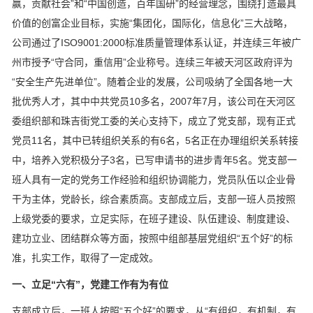
赢，贡献社会”和“中国创造，百年国研”的经营理念，围绕打造最具
价值的创富企业目标，实施“集团化，国际化，信息化”三大战略，
公司通过了ISO9001:2000标准质量管理体系认证，并连续三年被广
州市授予“守合同，重信用”企业称号。连续三年被天河区政府评为
“安全生产先进单位”。随着企业的发展，公司吸纳了全国各地一大
批优秀人才，其中中共党员10多名，2007年7月，该公司在天河区
委组织部和珠吉街党工委的关心支持下，成立了党支部，现有正式
党员11名，其中已转组织关系的有6名，5名正在办理组织关系转接
中，培养入党积极分子3名，已写申请书的进步青年5名。党支部一
班人具有一定的党务工作经验和组织协调能力，党员队伍以企业骨
干为主体，党龄长，综合素质高。支部成立后，支部一班人员按照
上级党委的要求，立足实际，在班子建设、队伍建设、制度建设、
建功立业、团结群众等方面，按照中组部基层党组织“五个好”的标
准，扎实工作，取得了一定成效。
一、立足“六有”，党建工作有为有位
支部成立后，一班人按照“五个好”的要求，从“有组织，有机制，有