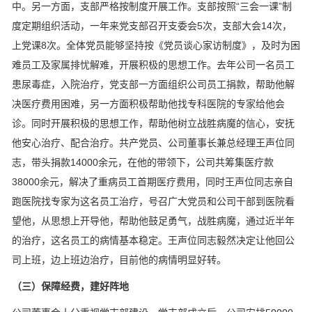
中。另一方面，支部严格按制度开展工作。支部按照“三会一课”制
度定期组织活动，一年来党支部召开支委会5次，支部大会14次，
上党课8次。全体党员能够坚持按《党员谈心家访制度》，及时为困
难员工及家属排忧解难，开展积极的思想工作。去年公司一名员工
患尿毒症，入院治疗，党支部一方面组织公司员工捐款，帮助他解
决医疗费用困难，另一方面积极帮助他找专科医院的专家给他会
诊。同时开展积极的思想工作，帮助他树立战胜病魔的信心，安抚
他安心治疗、配合治疗。共产党员、公司董事长兼总经理王声位同
志，带头捐款14000余元，在他的带领下，公司共筹集医疗款
38000余元，解决了重病员工首期医疗费用，同时王声位同志亲自
跑医院找专家为这名员工治疗，号召广大党员和公司干部到医院看
望他，从思想上开导他，帮助他鼓足勇气，战胜病魔，通过近半年
的治疗，这名员工的病情基本稳定。王声位同志毅然决定让他回公
司上班，边上班边治疗，目前他的病情明显好转。
（三）保障经费，建好阵地