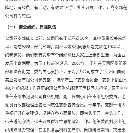
阵地，有经费，有活动，有效果”入手，扎实开展工作，让党支部在
公司有为有位。
（一） 健全组织，建强队伍
公司党支部成立以前，公司已有正式党员10名，其中董事长兼总经
理，副总经理，部门经理，副经理等8名同志都是党龄在10年以上
的老党员，他们都有愿望有个组织能让大家过上组织生活，为企业
发展出谋划策，为员工权益说说话。2007年上半年在天河区委组织
部和珠吉街党工委的关心支持下，于7月该公司成立了“广州市国砚
实业发展有限公司党支部”，选举产生了支部委员会，支部书记由具
有8年组织部工作经历的现公司副总经理王声跃同志担任，原国有企
业任支部书记现公司食品机械厂副厂长刘小山任支部组织委员，老
党员行政部经理王名瑶同志任支部宣传委员。一年来，支部一班人
重视抓好自身建设，坚持在各方面带头：即带头学习，带头工作，
带头遵纪守法，带头开展群众性思想政治工作。组织委员刘小山组
织统筹能力较强，在主抓食品机械生产中，既能统筹兼顾，突出重