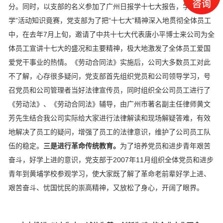
分。同时，以支部的名义参加了广州日报学十七大报告，学党章“双
学”活动知识竟赛，党支部为了把“十七大”精神深入地贯彻全体员工
中，在去年7月上旬，邀请了中共十七大代表唐小平博士来公司为全
体员工宣讲十七大的盛况和主要精神，极大地激发了全体员工爱国
爱党干事业的热情。《劳动合同法》实施后，公司大多数员工对此
不了解，心存很多疑问，党支部首先组织党员和公司领导学习，号
召党员和公司管理者当好法律宣传员，同时组织全公司员工进行了
《劳动法》、《劳动合同法》辅导，由广州市著名副主任律师黄文
芳先生结合我公司实际给大家进行法律解读和现场解疑答难，有效
地解决了员工的疑问，增强了员工的法律意识，维护了公司员工队
伍的稳定。
三是进行革命传统教育。
为了培养党员和进步青年艰苦
奋斗，好学上进的意识，党支部于2007年11月组织全体党员和进步
青年到黄埔学校参观学习，使大家既了解了革命老前辈好学上进、
艰苦奋斗、忧国忧民的崇高精神，又放松了身心，开阔了眼界。