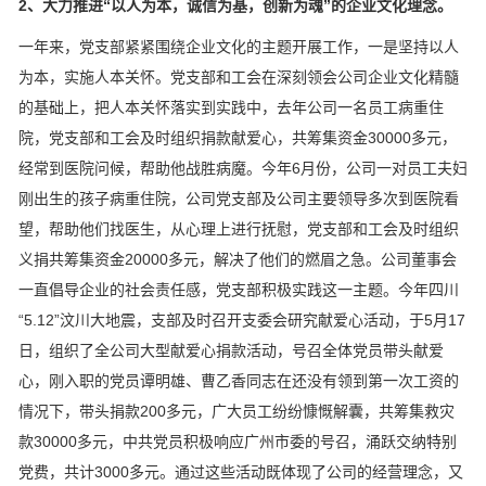
2、大力推进“以人为本，诚信为基，创新为魂”的企业文化理念。
一年来，党支部紧紧围绕企业文化的主题开展工作，一是坚持以人
为本，实施人本关怀。党支部和工会在深刻领会公司企业文化精髓
的基础上，把人本关怀落实到实践中，去年公司一名员工病重住
院，党支部和工会及时组织捐款献爱心，共筹集资金30000多元，
经常到医院问候，帮助他战胜病魔。今年6月份，公司一对员工夫妇
刚出生的孩子病重住院，公司党支部及公司主要领导多次到医院看
望，帮助他们找医生，从心理上进行抚慰，党支部和工会及时组织
义捐共筹集资金20000多元，解决了他们的燃眉之急。公司董事会
一直倡导企业的社会责任感，党支部积极实践这一主题。今年四川
“5.12”汶川大地震，支部及时召开支委会研究献爱心活动，于5月17
日，组织了全公司大型献爱心捐款活动，号召全体党员带头献爱
心，刚入职的党员谭明雄、曹乙香同志在还没有领到第一次工资的
情况下，带头捐款200多元，广大员工纷纷慷慨解囊，共筹集救灾
款30000多元，中共党员积极响应广州市委的号召，涌跃交纳特别
党费，共计3000多元。通过这些活动既体现了公司的经营理念，又