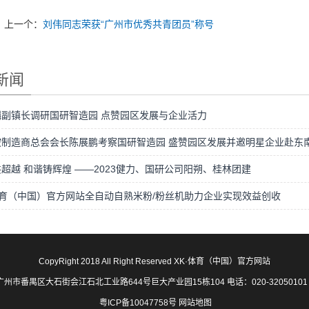
上一个：
刘伟同志荣获“广州市优秀共青团员”称号
新闻
麟副镇长调研国研智造园 点赞园区发展与企业活力
坡制造商总会会长陈展鹏考察国研智造园 盛赞园区发展并邀明星企业赴东
超越 和谐铸辉煌 ——2023健力、国研公司阳朔、桂林团建
体育（中国）官方网站全自动自熟米粉/粉丝机助力企业实现效益创收
CopyRight 2018 All Right Reserved XK·体育（中国）官方网站
州市番禺区大石街会江石北工业路644号巨大产业园15栋104 电话：020-3205010
粤ICP备10047758号
网站地图