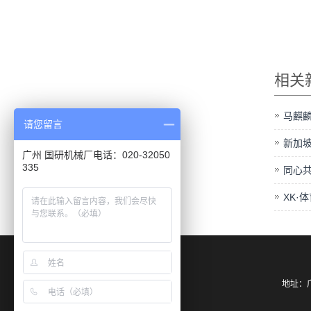
相关
马麒
请您留言
新加
广州 国研机械厂电话：020-32050
335
同心共
XK·
地址：广