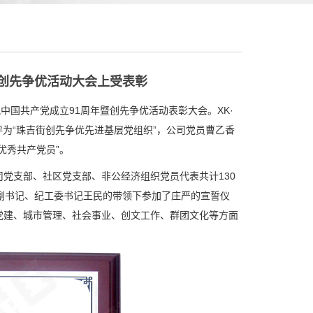
暨创先争优活动大会上受表彰
中国共产党成立91周年暨创先争优活动表彰大会。XK·
被评为“珠吉街创先争优先进基层党组织”，公司党员曹乙香
优秀共产党员”。
党支部、社区党支部、非公经济组织党员代表共计130
副书记、纪工委书记王民的带领下参加了庄严的宣誓仪
党建、城市管理、社会事业、创文工作、群团文化等方面