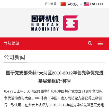
语言选择：
∷
导航菜单
Toggl
navig
公司新闻
国研党支部荣获“天河区2010-2012年创先争优先进
基层党组织”称号
6月29日上午，天河区隆重举行庆祝中国共产党成立91周年暨创先
争优活动表彰大会。XK·体育（中国）官方网站党支部获得上级领
导一致认可，在大会上被评为“2010-2012年创先争优先进基层党组