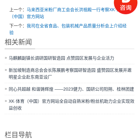
上一个：
马来西亚米粉厂商工会会长洪祖殿一行考察XK·体育
（中国）官方网站
下一个：
我司在全省食品、包装机械产品质量分析会上介绍经
验
相关新闻
马麒麟副镇长调研国研智造园 点赞园区发展与企业活力
新加坡制造商总会会长陈展鹏考察国研智造园 盛赞园区发展并邀
明星企业赴东南亚设厂
同心共超越 和谐铸辉煌 ——2023健力、国研公司阳朔、桂林团建
XK·体育（中国）官方网站全自动自熟米粉/粉丝机助力企业实现效
益创收
栏目导航